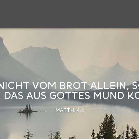
NICHT VOM BROT ALLEIN,
 DAS AUS GOTTES MUND K
MATTH. 4,4