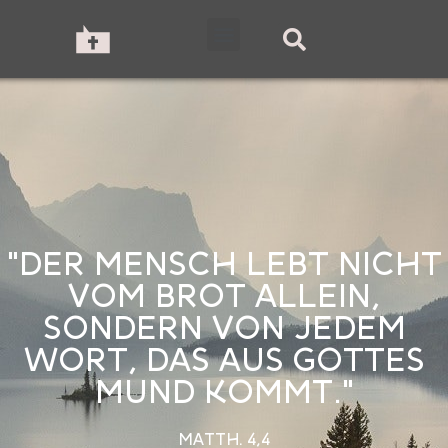
"DER MENSCH LEBT NICHT
VOM BROT ALLEIN,
SONDERN VON JEDEM
WORT, DAS AUS GOTTES
MUND KOMMT."
MATTH. 4,4