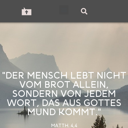
"DER MENSCH LEBT NICHT
VOM BROT ALLEIN,
SONDERN VON JEDEM
WORT, DAS AUS GOTTES
MUND KOMMT."
MATTH. 4,4