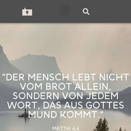
"DER MENSCH LEBT NICHT
VOM BROT ALLEIN,
SONDERN VON JEDEM
WORT, DAS AUS GOTTES
MUND KOMMT."
MATTH. 4,4