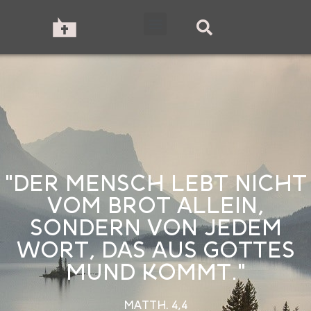
"DER MENSCH LEBT NICHT
VOM BROT ALLEIN,
SONDERN VON JEDEM
WORT, DAS AUS GOTTES
MUND KOMMT."
MATTH. 4,4