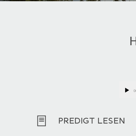
H
Audio-
Player
0
PREDIGT LESEN