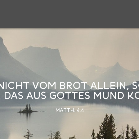
NICHT VOM BROT ALLEIN,
 DAS AUS GOTTES MUND K
MATTH. 4,4