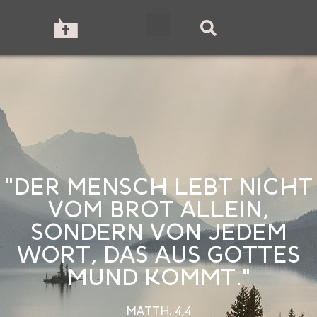
"DER MENSCH LEBT NICHT
VOM BROT ALLEIN,
SONDERN VON JEDEM
WORT, DAS AUS GOTTES
MUND KOMMT."
MATTH. 4,4