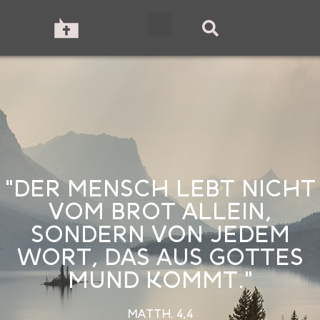
"DER MENSCH LEBT NICHT
VOM BROT ALLEIN,
SONDERN VON JEDEM
WORT, DAS AUS GOTTES
MUND KOMMT."
MATTH. 4,4