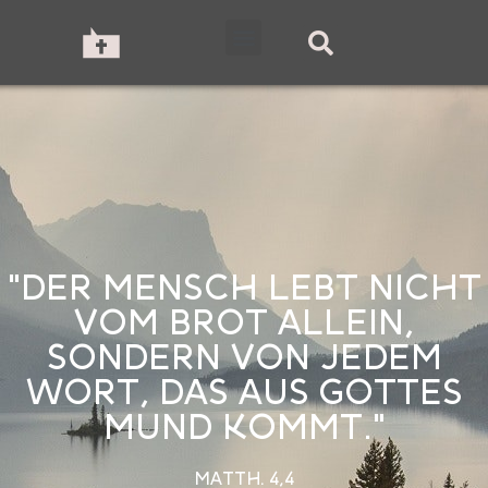
"DER MENSCH LEBT NICHT
VOM BROT ALLEIN,
SONDERN VON JEDEM
WORT, DAS AUS GOTTES
MUND KOMMT."
MATTH. 4,4