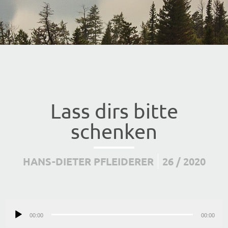
Lass dirs bitte
schenken
HANS-DIETER PFLEIDERER
26 / 2020
Audio-
00:00
Player
00:00