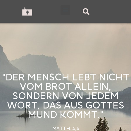
"DER MENSCH LEBT NICHT
VOM BROT ALLEIN,
SONDERN VON JEDEM
WORT, DAS AUS GOTTES
MUND KOMMT."
MATTH. 4,4