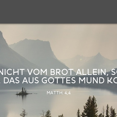
NICHT VOM BROT ALLEIN,
 DAS AUS GOTTES MUND K
MATTH. 4,4