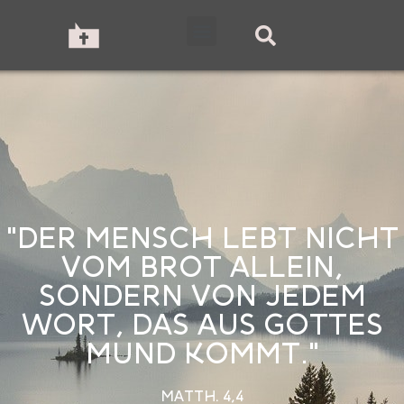
"DER MENSCH LEBT NICHT
VOM BROT ALLEIN,
SONDERN VON JEDEM
WORT, DAS AUS GOTTES
MUND KOMMT."
MATTH. 4,4