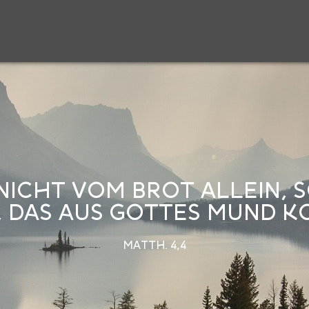
NICHT VOM BROT ALLEIN,
 DAS AUS GOTTES MUND K
MATTH. 4,4