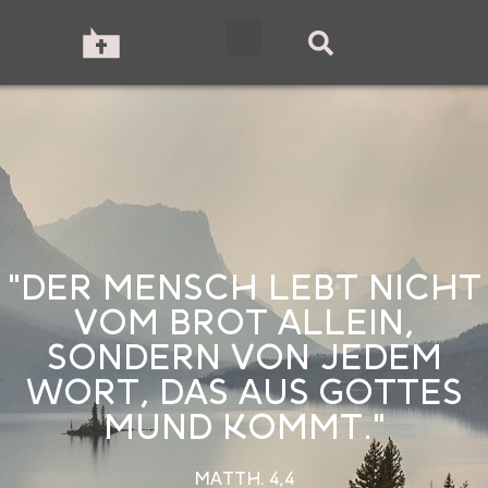
"DER MENSCH LEBT NICHT
VOM BROT ALLEIN,
SONDERN VON JEDEM
WORT, DAS AUS GOTTES
MUND KOMMT."
MATTH. 4,4