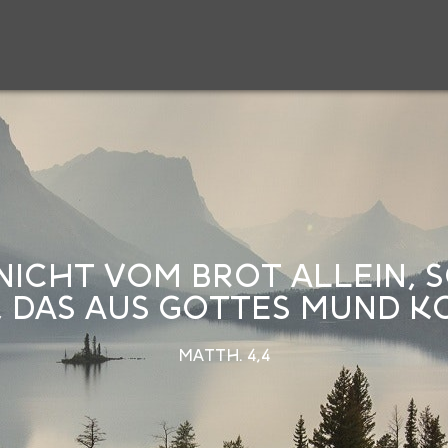
NICHT VOM BROT ALLEIN,
 DAS AUS GOTTES MUND K
MATTH. 4,4