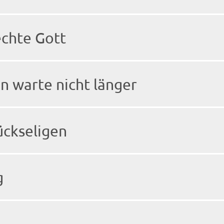
echte Gott
un warte nicht länger
ückseligen
g